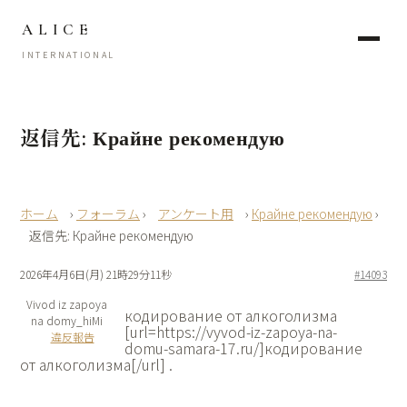
ALICE
INTERNATIONAL
返信先: Крайне рекомендую
›
フォーラム
›
アンケート用
›
Крайне рекомендую
›
返信先: Крайне рекомендую
2026年4月6日(月) 21時29分11秒
#14093
Vivod iz zapoya
кодирование от алкоголизма
na domy_hiMi
[url=https://vyvod-iz-zapoya-na-
違反報告
domu-samara-17.ru/]кодирование
от алкоголизма[/url] .