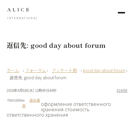
ALICE
INTERNATIONAL
返信先: good day about forum
›
フォーラム
›
アンケート用
›
good day about forum
›
返信先: good day about forum
2026年4月8日(水) 12時49分44秒
#14459
PatrickMex
違反報
оформление ответственного
告
хранения
стоимость
ответственного хранения