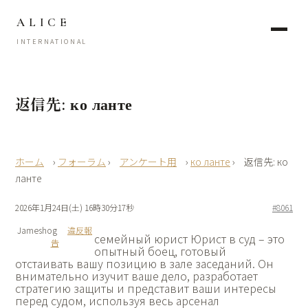
ALICE
INTERNATIONAL
返信先: ко ланте
›
フォーラム
›
アンケート用
›
ко ланте
›
返信先: ко
ланте
2026年1月24日(土) 16時30分17秒
#8061
Jameshog
違反報
семейный юрист Юрист в суд – это
告
опытный боец, готовый
отстаивать вашу позицию в зале заседаний. Он
внимательно изучит ваше дело, разработает
стратегию защиты и представит ваши интересы
перед судом, используя весь арсенал