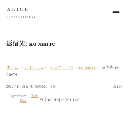
ALICE
INTERNATIONAL
返信先: ко ланте
›
フォーラム
›
アンケート用
›
ко ланте
›
返信先: ко
ланте
2026年1月28日(水) 05時51分46秒
#8114
Eugenesciet
違反
Рейка деревянная
報告