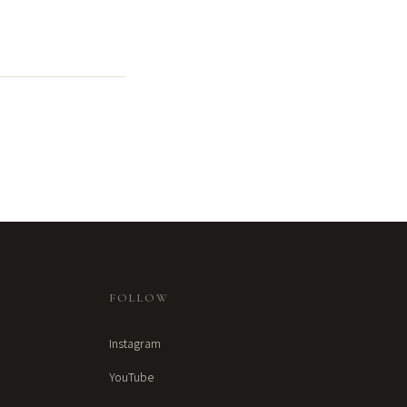
FOLLOW
Instagram
YouTube