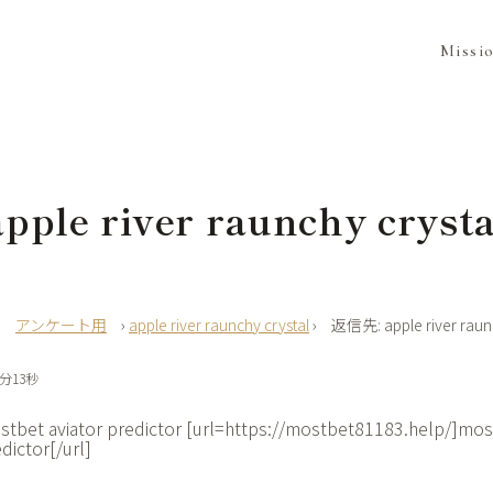
Missi
ple river raunchy crysta
›
アンケート用
›
apple river raunchy crystal
›
返信先: apple river raunc
7分13秒
tbet aviator predictor [url=https://mostbet81183.help/]mos
dictor[/url]