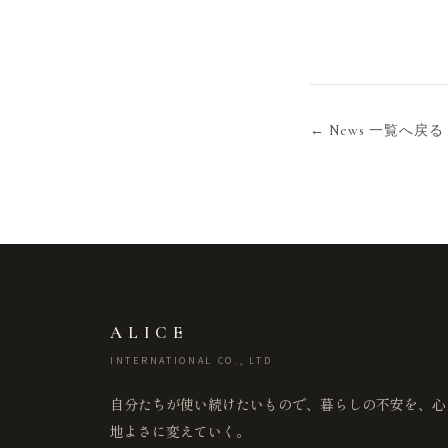
← News 一覧へ戻る
ALICE
INTERNATIONAL CO., LTD
自分たちが使い続けたいもので、暮らしの不安を、心
地よさに変えていく。