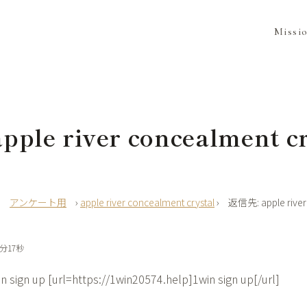
Missi
ple river concealment cr
›
アンケート用
›
apple river concealment crystal
›
返信先: apple river
1分17秒
n sign up [url=https://1win20574.help]1win sign up[/url]