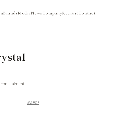
on
Brands
Media
News
Company
Recruit
Contact
ystal
 concealment
#893526