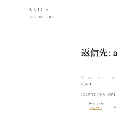
ALICE
INTERNATIONAL
返信先: ap
›
フォーラム
crystal
2026年7月10日(金) 05時1
1win_yfOa
1wi
違反報告