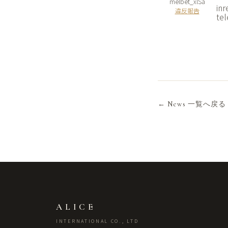
melbet_xlSa
inr
違反報告
tel
← News 一覧へ戻る
ALICE
INTERNATIONAL CO., LTD