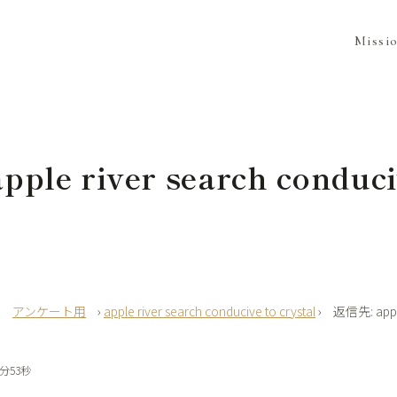
Missi
ple river search conduci
›
アンケート用
›
apple river search conducive to crystal
›
返信先: apple
3分53秒