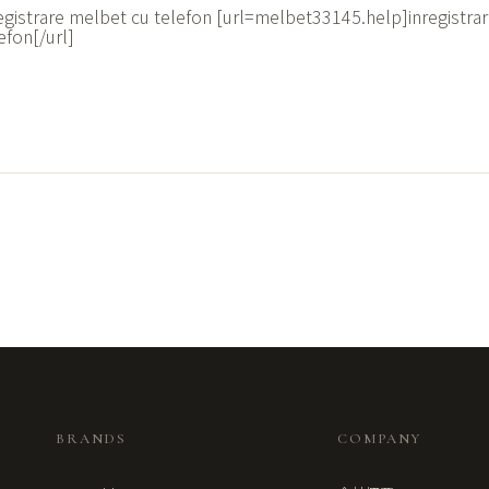
egistrare melbet cu telefon [url=melbet33145.help]inregistra
efon[/url]
BRANDS
COMPANY