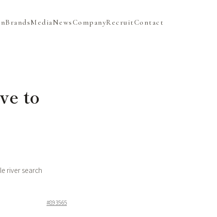
on
Brands
Media
News
Company
Recruit
Contact
ve to
 river search
#893565