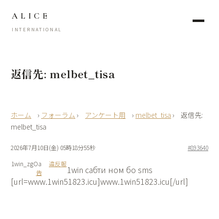
ALICE
INTERNATIONAL
返信先: melbet_tisa
›
フォーラム
›
アンケート用
›
melbet_tisa
›
返信先:
melbet_tisa
2026年7月10日(金) 05時18分55秒
#893640
1win_zgOa
違反報
1win сабти ном бо sms
告
[url=www.1win51823.icu]www.1win51823.icu[/url]