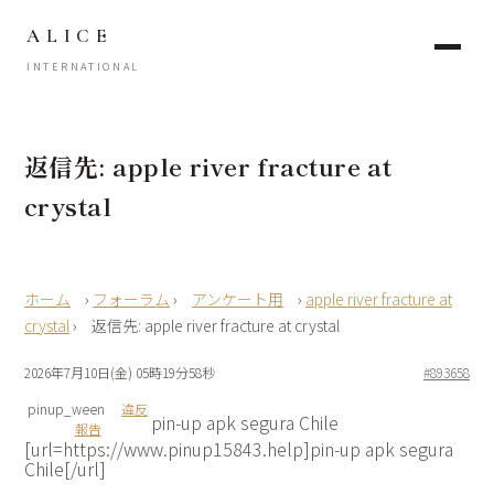
ALICE
INTERNATIONAL
返信先: apple river fracture at
crystal
›
フォーラム
›
アンケート用
›
apple river fracture at
crystal
›
返信先: apple river fracture at crystal
2026年7月10日(金) 05時19分58秒
#893658
pinup_ween
違反
pin-up apk segura Chile
報告
[url=https://www.pinup15843.help]pin-up apk segura
Chile[/url]