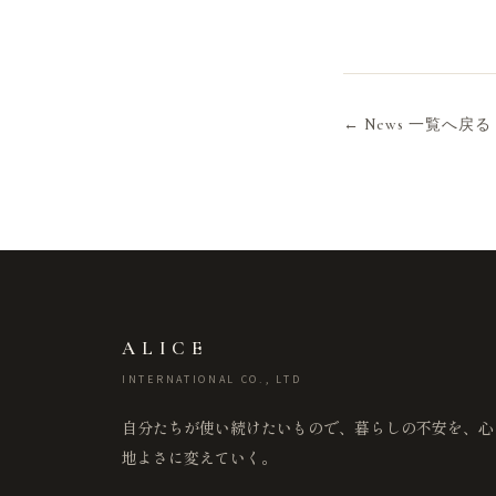
← News 一覧へ戻る
ALICE
INTERNATIONAL CO., LTD
自分たちが使い続けたいもので、暮らしの不安を、心
地よさに変えていく。