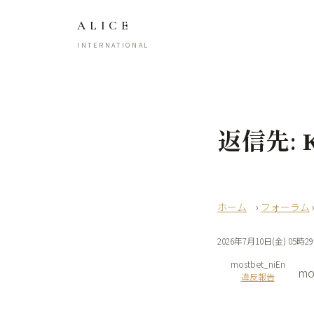
ALICE
INTERNATIONAL
返信先: К
›
フォーラム
2026年7月10日(金) 05時2
mostbet_niEn
mo
違反報告