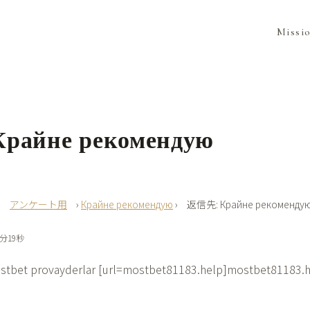
Missi
райне рекомендую
›
アンケート用
›
Крайне рекомендую
›
返信先: Крайне рекоменду
9分19秒
stbet provayderlar [url=mostbet81183.help]mostbet81183.he