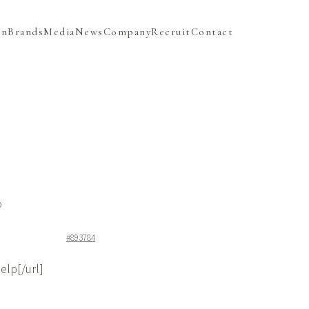
on
Brands
Media
News
Company
Recruit
Contact
ю
#893784
lp[/url]