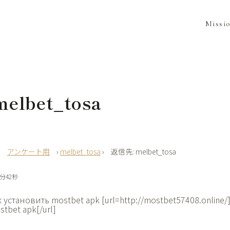
Missi
elbet_tosa
›
アンケート用
›
melbet_tosa
›
返信先: melbet_tosa
6分42秒
к установить mostbet apk [url=http://mostbet57408.online
stbet apk[/url]