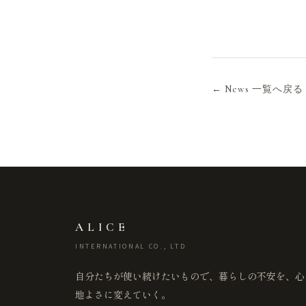
← News 一覧へ戻る
ALICE
INTERNATIONAL CO., LTD
自分たちが使い続けたいもので、暮らしの不安を、心
地よさに変えていく。