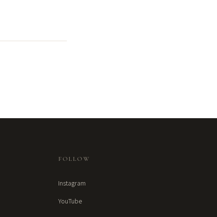
FOLLOW
Instagram
YouTube