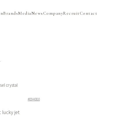
on
Brands
Media
News
Company
Recruit
Contact
l
el crystal
#894080
lucky jet