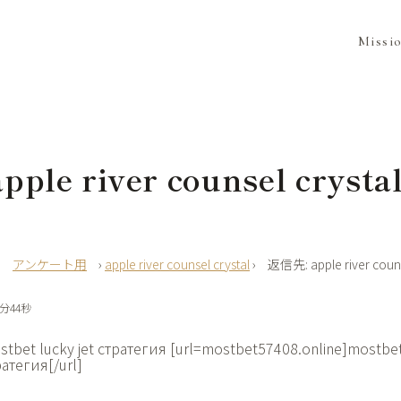
Missi
ple river counsel crysta
›
アンケート用
›
apple river counsel crystal
›
返信先: apple river couns
9分44秒
stbet lucky jet стратегия [url=mostbet57408.online]mostbet 
атегия[/url]