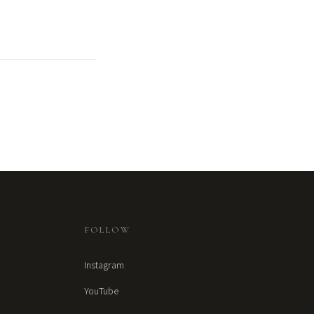
FOLLOW
Instagram
YouTube