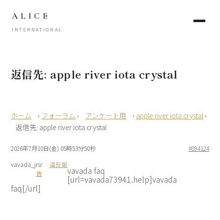
ALICE
INTERNATIONAL
返信先: apple river iota crystal
›
フォーラム
›
アンケート用
›
apple river iota crystal
›
返信先: apple river iota crystal
2026年7月10日(金) 05時53分50秒
#894124
vavada_jrsr
違反報
vavada faq
告
[url=vavada73941.help]vavada
faq[/url]