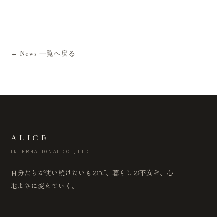
← News 一覧へ戻る
ALICE
INTERNATIONAL CO., LTD
自分たちが使い続けたいもので、暮らしの不安を、心
地よさに変えていく。