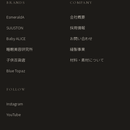
BRANDS
COMPANY
EsmeraldA
会社概要
SUUSTON
採用情報
Baby ALICE
お問い合わせ
睡眠美容研究所
縫製事業
子供百貨店
材料・素材について
Blue Topaz
FOLLOW
Instagram
YouTube