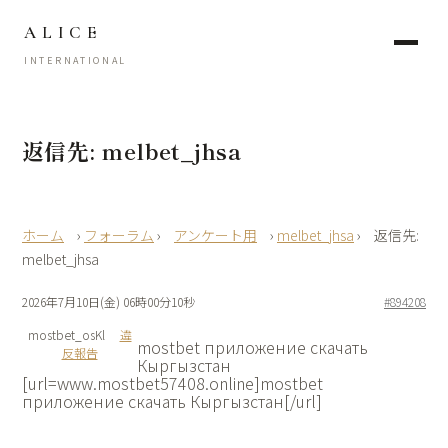
ALICE
INTERNATIONAL
返信先: melbet_jhsa
›
フォーラム
›
アンケート用
›
melbet_jhsa
›
返信先:
melbet_jhsa
2026年7月10日(金) 06時00分10秒
#894208
mostbet_osKl
違
mostbet приложение скачать
反報告
Кыргызстан
[url=www.mostbet57408.online]mostbet
приложение скачать Кыргызстан[/url]