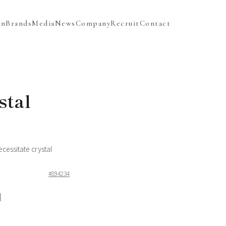
on
Brands
Media
News
Company
Recruit
Contact
stal
cessitate crystal
#894234
]