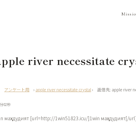
Missi
ple river necessitate cry
›
アンケート用
›
apple river necessitate crystal
›
返信先: apple river ne
2分02秒
n маҳдудият [url=http://1win51823.icu/]1win маҳдудият[/url