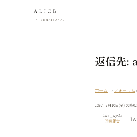
ALICE
INTERNATIONAL
返信先: ap
›
フォーラム
2026年7月10日(金) 06時0
1win_wyOa
1wi
違反報告