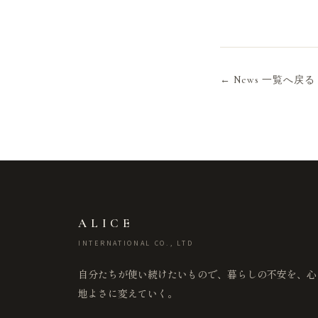
← News 一覧へ戻る
ALICE
INTERNATIONAL CO., LTD
自分たちが使い続けたいもので、暮らしの不安を、心
地よさに変えていく。