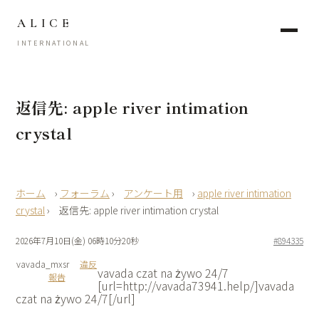
ALICE
INTERNATIONAL
返信先: apple river intimation
crystal
›
フォーラム
›
アンケート用
›
apple river intimation
crystal
›
返信先: apple river intimation crystal
2026年7月10日(金) 06時10分20秒
#894335
vavada_mxsr
違反
vavada czat na żywo 24/7
報告
[url=http://vavada73941.help/]vavada
czat na żywo 24/7[/url]