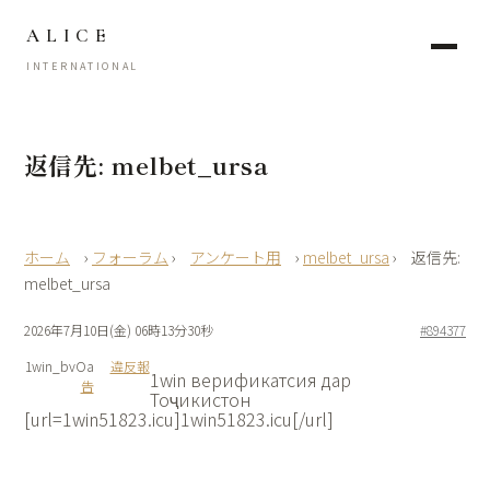
ALICE
INTERNATIONAL
返信先: melbet_ursa
›
フォーラム
›
アンケート用
›
melbet_ursa
›
返信先:
melbet_ursa
2026年7月10日(金) 06時13分30秒
#894377
1win_bvOa
違反報
1win верификатсия дар
告
Тоҷикистон
[url=1win51823.icu]1win51823.icu[/url]