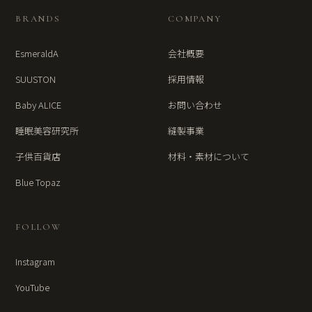
BRANDS
COMPANY
EsmeraldA
会社概要
SUUSTON
採用情報
Baby ALICE
お問い合わせ
睡眠美容研究所
縫製事業
子供百貨店
材料・素材について
Blue Topaz
FOLLOW
Instagram
YouTube