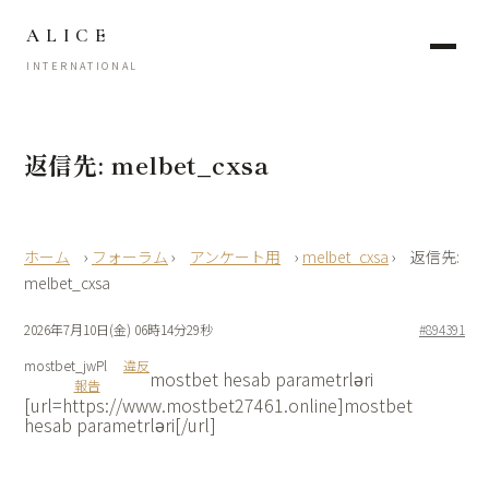
ALICE
INTERNATIONAL
返信先: melbet_cxsa
›
フォーラム
›
アンケート用
›
melbet_cxsa
›
返信先:
melbet_cxsa
2026年7月10日(金) 06時14分29秒
#894391
mostbet_jwPl
違反
mostbet hesab parametrləri
報告
[url=https://www.mostbet27461.online]mostbet
hesab parametrləri[/url]