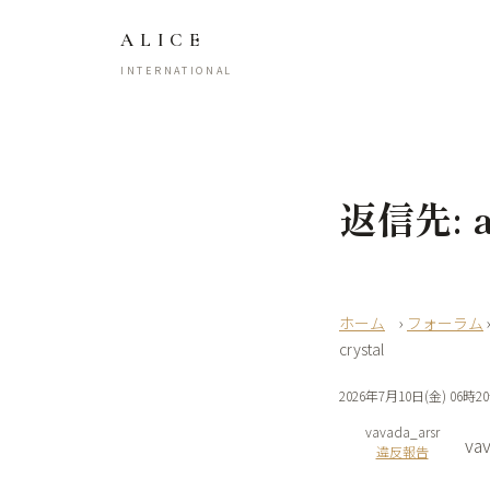
ALICE
INTERNATIONAL
返信先: ap
›
フォーラム
crystal
2026年7月10日(金) 06時2
vavada_arsr
va
違反報告