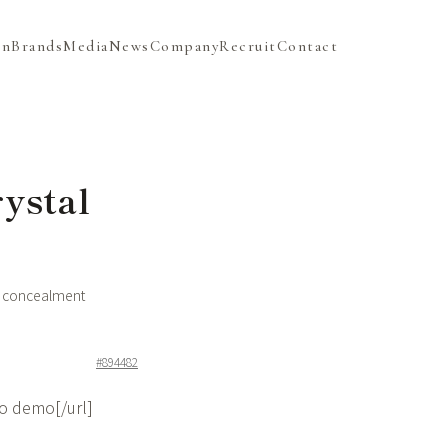
on
Brands
Media
News
Company
Recruit
Contact
ystal
 concealment
#894482
ko demo[/url]