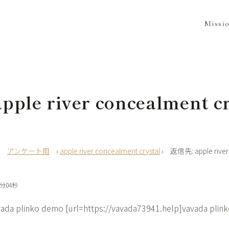
Missi
ple river concealment cr
›
アンケート用
›
apple river concealment crystal
›
返信先: apple river
0分04秒
vada plinko demo [url=https://vavada73941.help]vavada plin