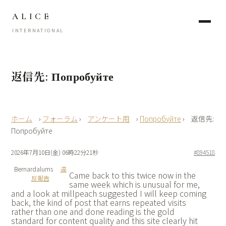
ALICE
INTERNATIONAL
返信先: Попробуйте
›
フォーラム
›
アンケート用
›
Попробуйте
›
返信先:
Попробуйте
2026年7月10日(金) 06時22分21秒
#894518
Bernardalums
違
Came back to this twice now in the
反報告
same week which is unusual for me,
and a look at
millpeach suggested I will keep coming
back, the kind of post that earns repeated visits
rather than one and done reading is the gold
standard for content quality and this site clearly hit