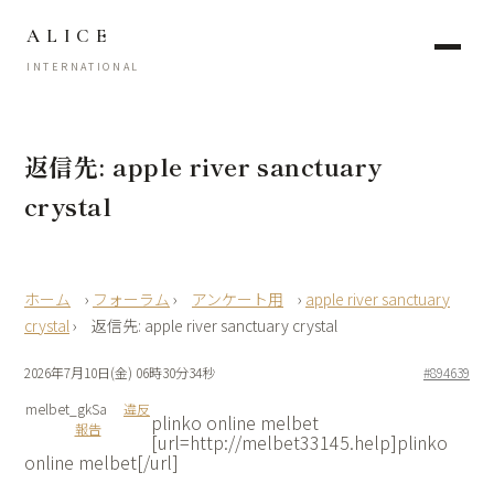
ALICE
INTERNATIONAL
返信先: apple river sanctuary
crystal
›
フォーラム
›
アンケート用
›
apple river sanctuary
crystal
›
返信先: apple river sanctuary crystal
2026年7月10日(金) 06時30分34秒
#894639
melbet_gkSa
違反
plinko online melbet
報告
[url=http://melbet33145.help]plinko
online melbet[/url]