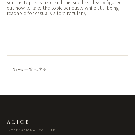
serious topics is hard and this site has clearly figured
out how to take the topic seriously while still being
readable for casual visitors regularly.
← News 一覧へ戻る
ALICE
INTERNATIONAL CO., LTD