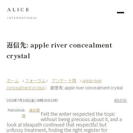
ALICE
INTERNATIONAL
返信先: apple river concealment
crystal
›
フォーラム
›
アンケート用
›
apple river
concealment crystal
›
返信先: apple river concealment crystal
2026年7月10日(金) 06時35分10秒
#894700
PatrickHak
違反報
Felt the writer respected the topic
告
without being precious about it, and a
look at
ideapath continued that respectful but
unfussy treatment, finding the right register for