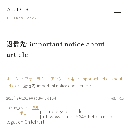
ALICE
INTERNATIONAL
返信先: important notice about
article
›
フォーラム
›
アンケート用
›
important notice about
article
›
返信先: important notice about article
2026年7月10日(金) 06時40分10秒
#894758
pinup_qyen
違反
pin-up legal en Chile
報告
[url=www.pinup15843.help]pin-up
legal en Chile[/url]