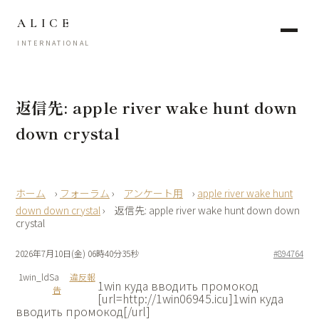
ALICE
INTERNATIONAL
返信先: apple river wake hunt down
down crystal
›
フォーラム
›
アンケート用
›
apple river wake hunt
down down crystal
›
返信先: apple river wake hunt down down
crystal
2026年7月10日(金) 06時40分35秒
#894764
1win_ldSa
違反報
1win куда вводить промокод
告
[url=http://1win06945.icu]1win куда
вводить промокод[/url]