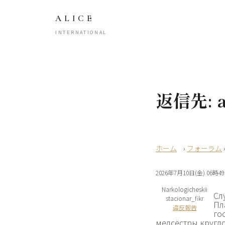
ALICE
INTERNATIONAL
返信先: ap
›
フォーラム
2026年7月10日(金) 06時4
Narkologicheskii
Сл
stacionar_fikr
Пл
違反報告
го
медсёстры кругл