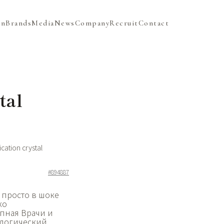
on
Brands
Media
News
Company
Recruit
Contact
tal
cation crystal
#894887
е просто в шоке
ко
пная Врачи и
ологический