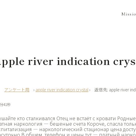
Missi
ple river indication crys
›
アンケート用
›
apple river indication crystal
›
返信先: apple river indi
9分41秒
ушайте кто сталкивался Отец не встаёт с кровати Родны
атная наркология — бешеные счета Короче, спасла толь
спитализация — наркологический стационар цена досту
осуточно В общем, телефон и цены тут — платный нарк