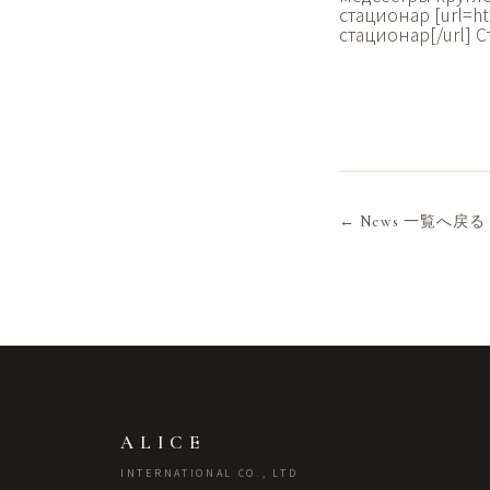
стационар [url=ht
стационар[/url]
← News 一覧へ戻る
ALICE
INTERNATIONAL CO., LTD