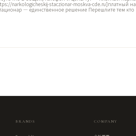
tps://narkologicheskij-staczionar-moskva-cde.ru]платный
 Стационар — единственное решение Перешлите тем кто 
BRANDS
COMPANY