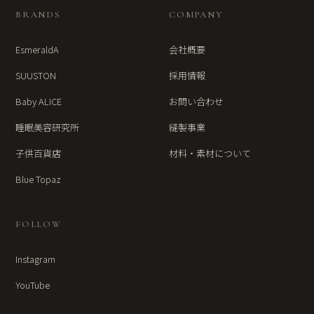
BRANDS
COMPANY
EsmeraldA
会社概要
SUUSTON
採用情報
Baby ALICE
お問い合わせ
睡眠美容研究所
縫製事業
子供百貨店
材料・素材について
Blue Topaz
FOLLOW
Instagram
YouTube