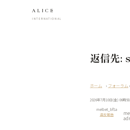
ALICE
INTERNATIONAL
返信先: si
›
フォーラム
2026年7月10日(金) 06時5
melbet_bfSa
me
違反報告
ad