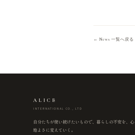
← News 一覧へ戻る
ALICE
INTERNATIONAL CO., LTD
自分たちが使い続けたいもので、暮らしの不安を、心
地よさに変えていく。