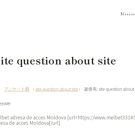
Missi
te question about site
›
アンケート用
›
site question about site
›
返信先: site question about 
8分06秒
lbet adresa de acces Moldova [url=https://www.melbet3314
resa de acces Moldova[/url]