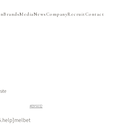
on
Brands
Media
News
Company
Recruit
Contact
site
#895032
5.help]melbet