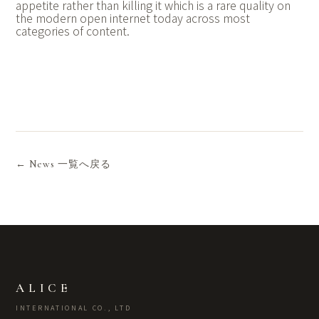
appetite rather than killing it which is a rare quality on
the modern open internet today across most
categories of content.
← News 一覧へ戻る
ALICE
INTERNATIONAL CO., LTD