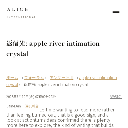
ALICE
INTERNATIONAL
返信先: apple river intimation
crystal
›
フォーラム
›
アンケート用
›
apple river intimation
crystal
›
返信先: apple river intimation crystal
2026年7月10日(金) 07時02分22秒
#895101
LaineJen
違反報告
Left me wanting to read more rather
than feeling burned out, that is a good sign, and a
look at
actionturnsideas confirmed there is plenty
more here to explore, the kind of writing that builds