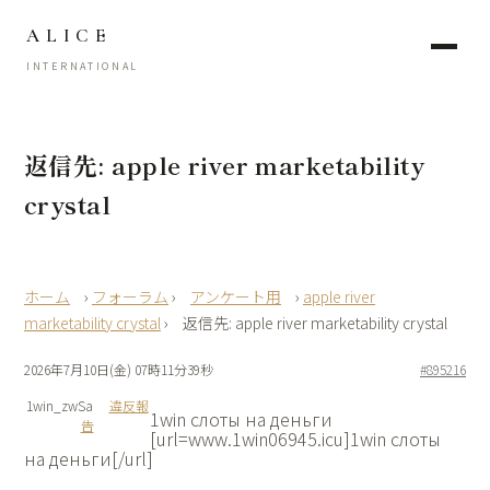
ALICE
INTERNATIONAL
返信先: apple river marketability
crystal
›
フォーラム
›
アンケート用
›
apple river
marketability crystal
›
返信先: apple river marketability crystal
2026年7月10日(金) 07時11分39秒
#895216
1win_zwSa
違反報
1win слоты на деньги
告
[url=www.1win06945.icu]1win слоты
на деньги[/url]