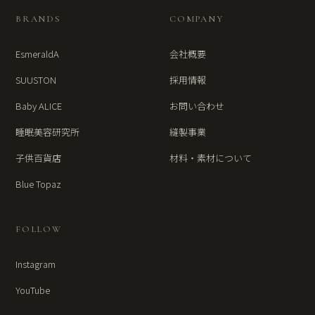
BRANDS
COMPANY
EsmeraldA
会社概要
SUUSTON
採用情報
Baby ALICE
お問い合わせ
睡眠美容研究所
縫製事業
子供百貨店
材料・素材について
Blue Topaz
FOLLOW
Instagram
YouTube