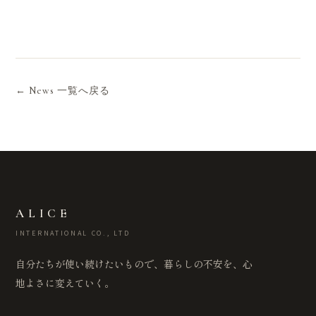
← News 一覧へ戻る
ALICE
INTERNATIONAL CO., LTD
自分たちが使い続けたいもので、暮らしの不安を、心
地よさに変えていく。