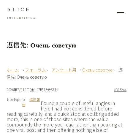
ALICE
INTERNATIONAL
返信先: Очень советую
›
フォーラム
›
アンケート用
›
Очень советую
›
返
信先: Очень советую
2026年7月10日(金) 07時13分57秒
#895244
NoelAperb
違反報
Found a couple of useful angles in
告
here I had not considered before
reading carefully, and a quick stop at
coltbrig added
more, this is one of those sites where the value
compounds the more you read rather than peaking at
one viral post and then offering nothing else of