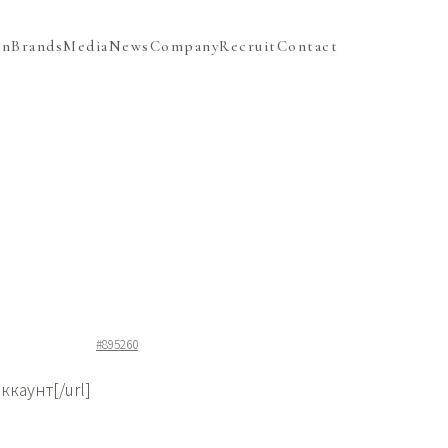
on
Brands
Media
News
Company
Recruit
Contact
#895260
ккаунт[/url]