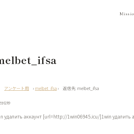
Missi
elbet_ifsa
›
アンケート用
›
melbet_ifsa
›
返信先: melbet_ifsa
5分02秒
n удалить аккаунт [url=http://1win06945.icu/]1win удалить а