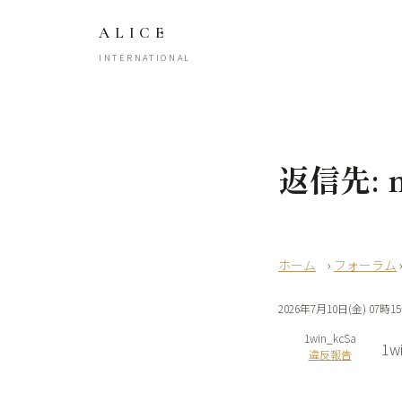
ALICE
INTERNATIONAL
返信先: m
›
フォーラム
2026年7月10日(金) 07時1
1win_kcSa
1wi
違反報告