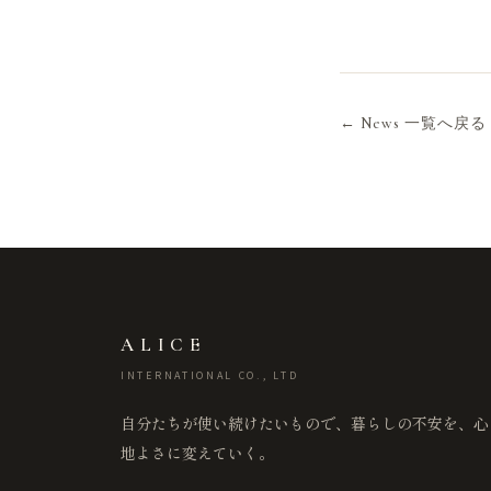
← News 一覧へ戻る
ALICE
INTERNATIONAL CO., LTD
自分たちが使い続けたいもので、暮らしの不安を、心
地よさに変えていく。