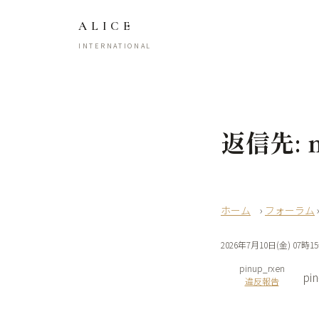
ALICE
INTERNATIONAL
返信先: m
›
フォーラム
2026年7月10日(金) 07時1
pinup_rxen
pin
違反報告