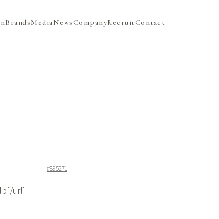
on
Brands
Media
News
Company
Recruit
Contact
#895271
p[/url]