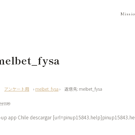
Missi
elbet_fysa
›
アンケート用
›
melbet_fysa
›
返信先: melbet_fysa
5分55秒
-up app Chile descargar [url=pinup15843.help]pinup15843.hel