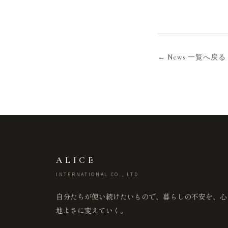
← News 一覧へ戻る
ALICE
INTERNATIONAL CO., LTD
自分たちが使い続けたいもので、暮らしの不安を、心
地よさに変えていく。