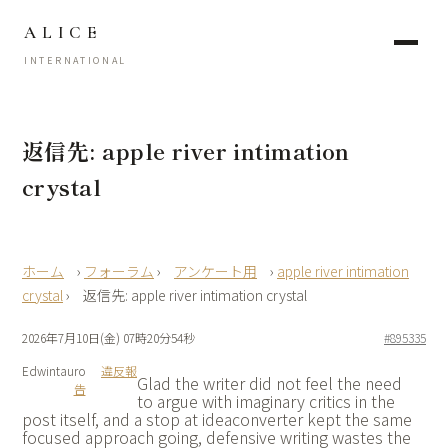
ALICE
INTERNATIONAL
返信先: apple river intimation
crystal
›
フォーラム
›
アンケート用
›
apple river intimation
crystal
›
返信先: apple river intimation crystal
2026年7月10日(金) 07時20分54秒
#895335
Edwintauro
違反報
Glad the writer did not feel the need
告
to argue with imaginary critics in the
post itself, and a stop at
ideaconverter kept the same
focused approach going, defensive writing wastes the