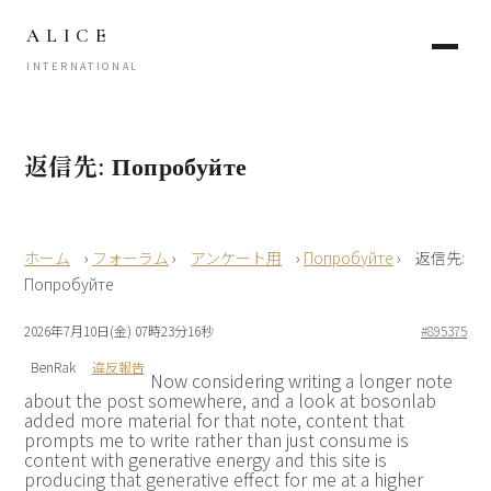
ALICE
INTERNATIONAL
返信先: Попробуйте
›
フォーラム
›
アンケート用
›
Попробуйте
›
返信先:
Попробуйте
2026年7月10日(金) 07時23分16秒
#895375
BenRak
違反報告
Now considering writing a longer note
about the post somewhere, and a look at
bosonlab
added more material for that note, content that
prompts me to write rather than just consume is
content with generative energy and this site is
producing that generative effect for me at a higher