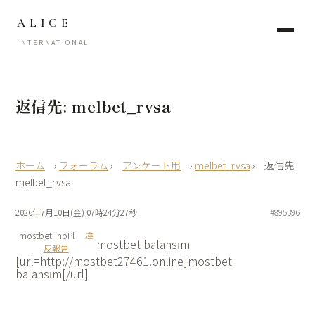
ALICE
INTERNATIONAL
返信先: melbet_rvsa
›
フォーラム
›
アンケート用
›
melbet_rvsa
›
返信先:
melbet_rvsa
2026年7月10日(金) 07時24分27秒
#895396
mostbet_hbPl
違
mostbet balansım
反報告
[url=http://mostbet27461.online]mostbet
balansım[/url]