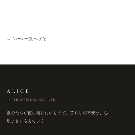
← News 一覧へ戻る
ALICE
INTERNATIONAL CO., LTD
自分たちが使い続けたいもので、暮らしの不安を、心
地よさに変えていく。