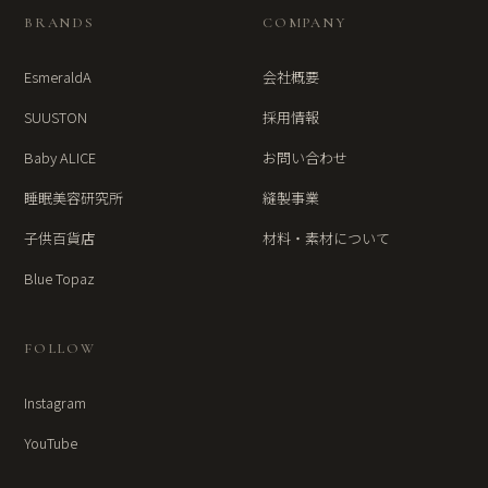
BRANDS
COMPANY
EsmeraldA
会社概要
SUUSTON
採用情報
Baby ALICE
お問い合わせ
睡眠美容研究所
縫製事業
子供百貨店
材料・素材について
Blue Topaz
FOLLOW
Instagram
YouTube