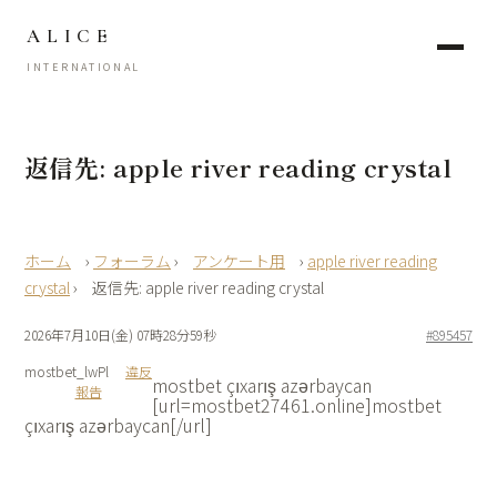
ALICE
INTERNATIONAL
返信先: apple river reading crystal
›
フォーラム
›
アンケート用
›
apple river reading
crystal
›
返信先: apple river reading crystal
2026年7月10日(金) 07時28分59秒
#895457
mostbet_lwPl
違反
mostbet çıxarış azərbaycan
報告
[url=mostbet27461.online]mostbet
çıxarış azərbaycan[/url]