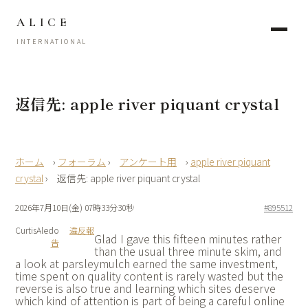
ALICE
INTERNATIONAL
返信先: apple river piquant crystal
›
フォーラム
›
アンケート用
›
apple river piquant
crystal
›
返信先: apple river piquant crystal
2026年7月10日(金) 07時33分30秒
#895512
CurtisAledo
違反報
Glad I gave this fifteen minutes rather
告
than the usual three minute skim, and
a look at
parsleymulch earned the same investment,
time spent on quality content is rarely wasted but the
reverse is also true and learning which sites deserve
which kind of attention is part of being a careful online