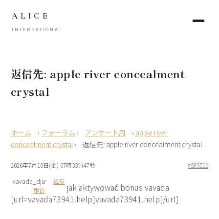
ALICE
INTERNATIONAL
返信先: apple river concealment
crystal
›
フォーラム
›
アンケート用
›
apple river
concealment crystal
›
返信先: apple river concealment crystal
2026年7月10日(金) 07時33分47秒
#895515
vavada_djsr
違反
jak aktywować bonus vavada
報告
[url=vavada73941.help]vavada73941.help[/url]