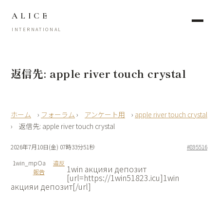
ALICE
INTERNATIONAL
返信先: apple river touch crystal
›
フォーラム
›
アンケート用
›
apple river touch crystal
›
返信先: apple river touch crystal
2026年7月10日(金) 07時33分51秒
#895516
1win_mpOa
違反
1win акцияи депозит
報告
[url=https://1win51823.icu]1win
акцияи депозит[/url]