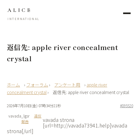
ALICE
INTERNATIONAL
返信先: apple river concealment
crystal
›
フォーラム
›
アンケート用
›
apple river
concealment crystal
›
返信先: apple river concealment crystal
2026年7月10日(金) 07時34分21秒
#895520
vavada_lgsr
違反
vavada strona
報告
[url=http://vavada73941.help]vavada
strona[/url]