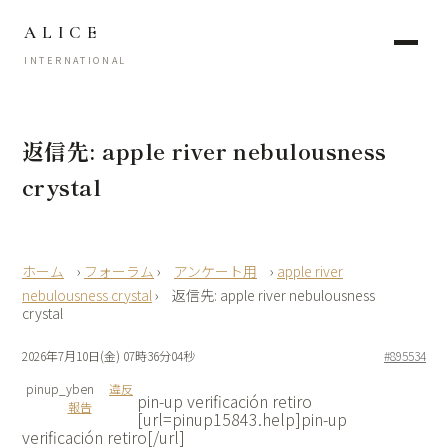
ALICE
INTERNATIONAL
返信先: apple river nebulousness
crystal
›
フォーラム
›
アンケート用
›
apple river
nebulousness crystal
›
返信先: apple river nebulousness
crystal
2026年7月10日(金) 07時36分04秒
#895534
pinup_yben
違反
pin-up verificación retiro
報告
[url=pinup15843.help]pin-up
verificación retiro[/url]