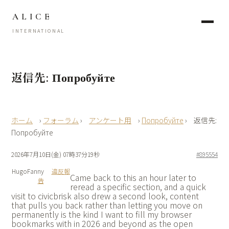
ALICE
INTERNATIONAL
返信先: Попробуйте
›
フォーラム
›
アンケート用
›
Попробуйте
›
返信先:
Попробуйте
2026年7月10日(金) 07時37分19秒
#895554
HugoFanny
違反報
Came back to this an hour later to
告
reread a specific section, and a quick
visit to
civicbrisk also drew a second look, content
that pulls you back rather than letting you move on
permanently is the kind I want to fill my browser
bookmarks with in 2026 and beyond as the open