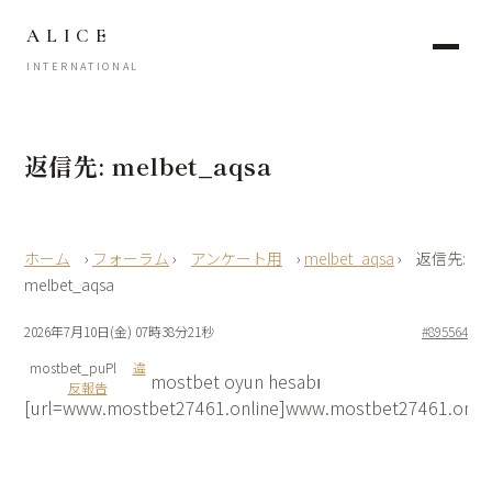
ALICE
INTERNATIONAL
返信先: melbet_aqsa
›
フォーラム
›
アンケート用
›
melbet_aqsa
›
返信先:
melbet_aqsa
2026年7月10日(金) 07時38分21秒
#895564
mostbet_puPl
違
mostbet oyun hesabı
反報告
[url=www.mostbet27461.online]www.mostbet27461.online