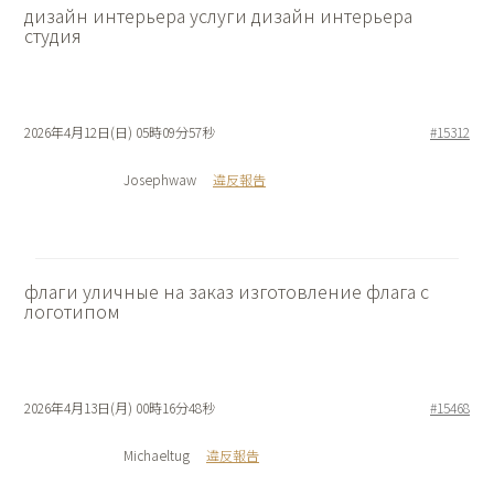
дизайн интерьера услуги
дизайн интерьера
студия
2026年4月12日(日) 05時09分57秒
#15312
Josephwaw
違反報告
флаги уличные на заказ
изготовление флага с
логотипом
2026年4月13日(月) 00時16分48秒
#15468
Michaeltug
違反報告