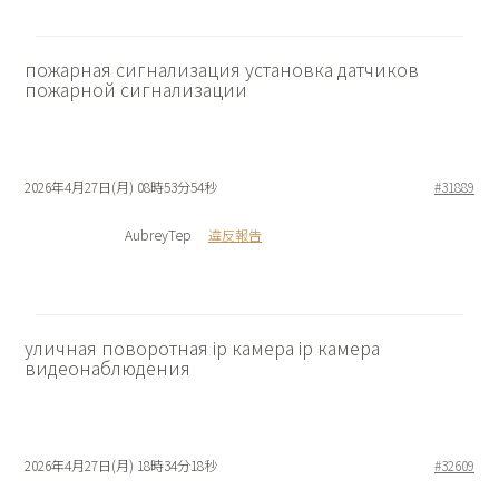
пожарная сигнализация
установка датчиков
пожарной сигнализации
2026年4月27日(月) 08時53分54秒
#31889
AubreyTep
違反報告
уличная поворотная ip камера
ip камера
видеонаблюдения
2026年4月27日(月) 18時34分18秒
#32609