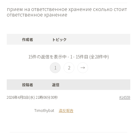
прием на ответственное хранение
сколько стоит
ответственное хранение
作成者
トピック
15件の返信を表示中 - 1 - 15件目 (全28件中)
1
2
→
投稿者
返信
2026年4月8日(水) 21時06分30秒
#14559
Timothybat
違反報告