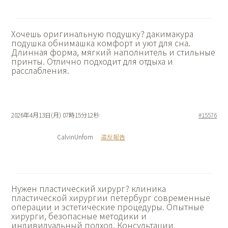
Хочешь оригинальную подушку?
дакимакура
подушка обнимашка комфорт и уют для сна.
Длинная форма, мягкий наполнитель и стильные
принты. Отлично подходит для отдыха и
расслабления.
2026年4月13日(月) 07時15分12秒
#15576
CalvinUnfom
違反報告
Нужен пластический хирург?
клиника
пластической хирургии петербург современные
операции и эстетические процедуры. Опытные
хирурги, безопасные методики и
индивидуальный подход. Консультации,