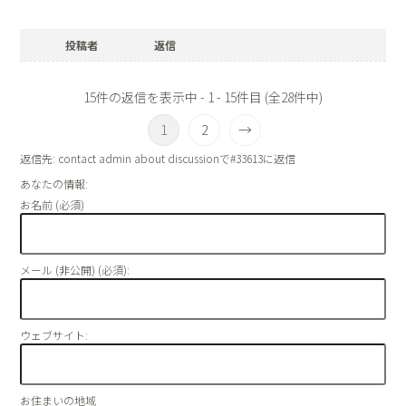
投稿者
返信
15件の返信を表示中 - 1 - 15件目 (全28件中)
1
2
→
返信先: contact admin about discussionで#33613に返信
あなたの情報:
お名前 (必須)
メール (非公開) (必須):
ウェブサイト:
お住まいの地域