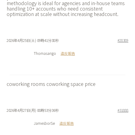
methodology is ideal for agencies and in-house teams
handling 10+ accounts who need consistent
optimization at scale without increasing headcount.
2026年4月25日(土) 09時41分38秒
#28389
Thomasarigo
違反報告
coworking rooms
coworking space price
2026年4月27日(月) 08時53分36秒
#31888
JamesborSe
違反報告