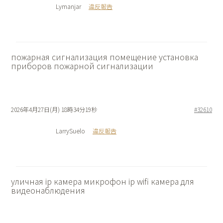
Lymanjar
違反報告
пожарная сигнализация помещение
установка
приборов пожарной сигнализации
2026年4月27日(月) 18時34分19秒
#32610
LarrySuelo
違反報告
уличная ip камера микрофон
ip wifi камера для
видеонаблюдения