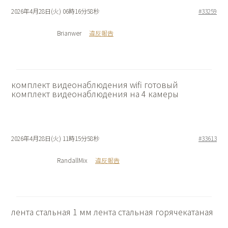
2026年4月28日(火) 06時16分58秒
#33259
Brianwer
違反報告
комплект видеонаблюдения wifi
готовый
комплект видеонаблюдения на 4 камеры
2026年4月28日(火) 11時15分58秒
#33613
RandallMix
違反報告
лента стальная 1 мм
лента стальная горячекатаная