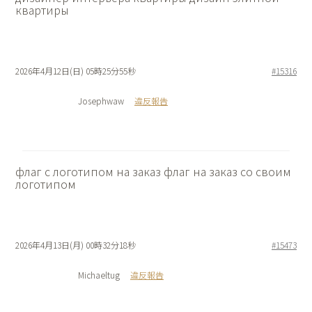
квартиры
2026年4月12日(日) 05時25分55秒
#15316
Josephwaw
違反報告
флаг с логотипом на заказ
флаг на заказ со своим
логотипом
2026年4月13日(月) 00時32分18秒
#15473
Michaeltug
違反報告