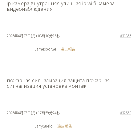
ip камера внутренняя
уличная ip wi fi камера
видеонаблюдения
2026年4月27日(月) 08時10分16秒
#31853
JamesborSe
違反報告
пожарная сигнализация защита
пожарная
сигнализация установка монтаж
2026年4月27日(月) 17時59分24秒
#32550
LarrySuelo
違反報告