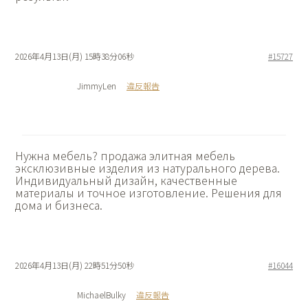
2026年4月13日(月) 15時38分06秒
#15727
JimmyLen
違反報告
Нужна мебель?
продажа элитная мебель
эксклюзивные изделия из натурального дерева.
Индивидуальный дизайн, качественные
материалы и точное изготовление. Решения для
дома и бизнеса.
2026年4月13日(月) 22時51分50秒
#16044
MichaelBulky
違反報告