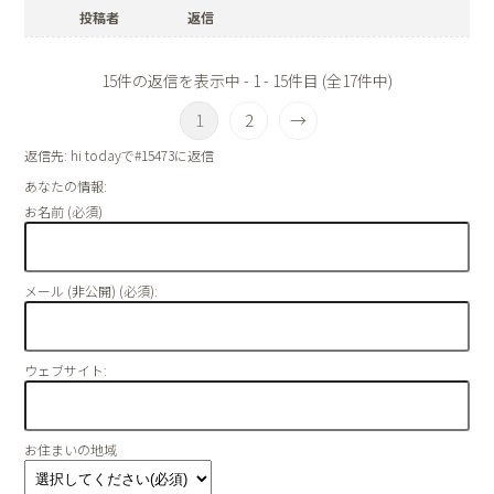
投稿者
返信
15件の返信を表示中 - 1 - 15件目 (全17件中)
1
2
→
返信先: hi todayで#15473に返信
あなたの情報:
お名前 (必須)
メール (非公開) (必須):
ウェブサイト:
お住まいの地域