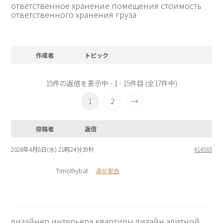
ответственное хранение помещения
стоимость
ответственного хранения груза
作成者
トピック
15件の返信を表示中 - 1 - 15件目 (全17件中)
1
2
→
投稿者
返信
2026年4月8日(水) 21時24分39秒
#14565
Timothybat
違反報告
дизайнер интерьера квартиры
дизайн элитной