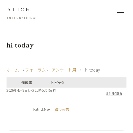
ALICE
INTERNATIONAL
hi today
›
フォーラム
›
アンケート用
›
hi today
作成者
トピック
2026年4月8日(水) 13時53分59秒
#14486
PatrickMex
違反報告