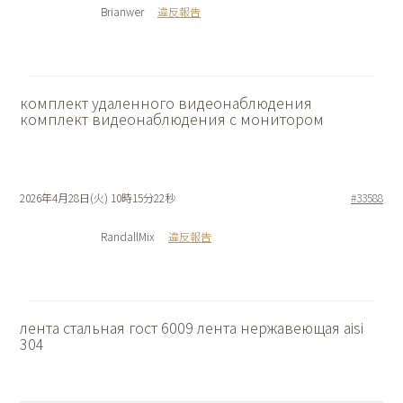
Brianwer
違反報告
комплект удаленного видеонаблюдения
комплект видеонаблюдения с монитором
2026年4月28日(火) 10時15分22秒
#33588
RandallMix
違反報告
лента стальная гост 6009
лента нержавеющая aisi
304