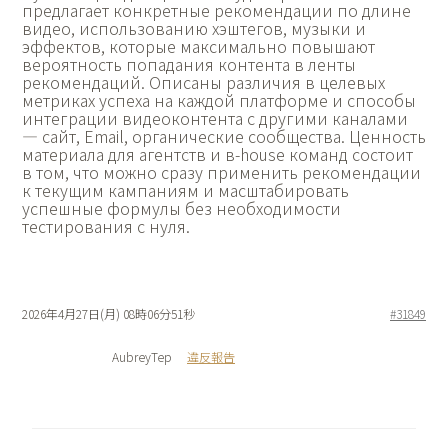
предлагает конкретные рекомендации по длине
видео, использованию хэштегов, музыки и
эффектов, которые максимально повышают
вероятность попадания контента в ленты
рекомендаций. Описаны различия в целевых
метриках успеха на каждой платформе и способы
интеграции видеоконтента с другими каналами
— сайт, Email, органические сообщества. Ценность
материала для агентств и в-house команд состоит
в том, что можно сразу применить рекомендации
к текущим кампаниям и масштабировать
успешные формулы без необходимости
тестирования с нуля.
2026年4月27日(月) 08時06分51秒
#31849
AubreyTep
違反報告