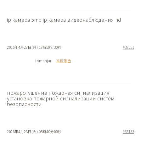
ip камера 5mp
ip камера видеонаблюдения hd
2026年4月27日(月) 17時59分30秒
#32551
Lymanjar
違反報告
пожаротушение пожарная сигнализация
установка пожарной сигнализации систем
безопасности
2026年4月28日(火) 05時40分00秒
#33133