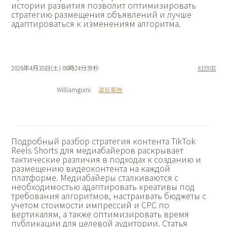
истории развития позволит оптимизировать
стратегию размещения объявлений и лучше
адаптироваться к изменениям алгоритма.
2026年4月18日(土) 06時24分39秒
#19908
Williamguini
違反報告
Подробный разбор
стратегия контента TikTok
Reels Shorts для медиабайеров раскрывает
тактические различия в подходах к созданию и
размещению видеоконтента на каждой
платформе. Медиабайеры сталкиваются с
необходимостью адаптировать креативы под
требования алгоритмов, настраивать бюджеты с
учетом стоимости импрессий и CPC по
вертикалям, а также оптимизировать время
публикации для целевой аудитории. Статья