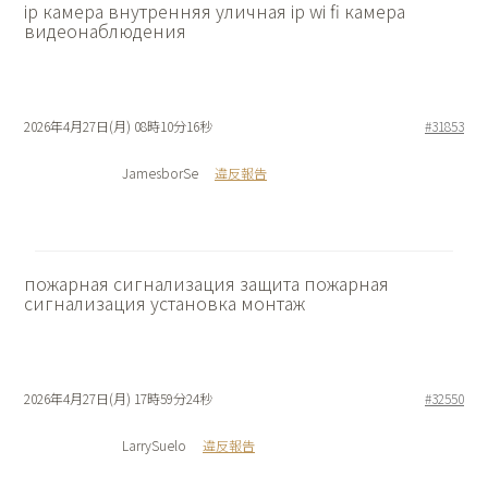
ip камера внутренняя
уличная ip wi fi камера
видеонаблюдения
2026年4月27日(月) 08時10分16秒
#31853
JamesborSe
違反報告
пожарная сигнализация защита
пожарная
сигнализация установка монтаж
2026年4月27日(月) 17時59分24秒
#32550
LarrySuelo
違反報告