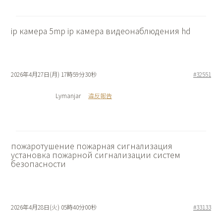
ip камера 5mp
ip камера видеонаблюдения hd
2026年4月27日(月) 17時59分30秒
#32551
Lymanjar
違反報告
пожаротушение пожарная сигнализация
установка пожарной сигнализации систем
безопасности
2026年4月28日(火) 05時40分00秒
#33133