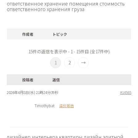
ответственное хранение помещения
стоимость
ответственного хранения груза
作成者
トピック
15件の返信を表示中 - 1 - 15件目 (全17件中)
1
2
→
投稿者
返信
2026年4月8日(水) 21時24分39秒
#14565
Timothybat
違反報告
дизайнер интерьера квартиры
дизайн элитной