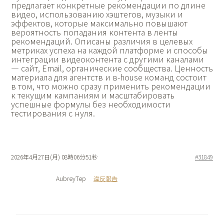
предлагает конкретные рекомендации по длине
видео, использованию хэштегов, музыки и
эффектов, которые максимально повышают
вероятность попадания контента в ленты
рекомендаций. Описаны различия в целевых
метриках успеха на каждой платформе и способы
интеграции видеоконтента с другими каналами
— сайт, Email, органические сообщества. Ценность
материала для агентств и в-house команд состоит
в том, что можно сразу применить рекомендации
к текущим кампаниям и масштабировать
успешные формулы без необходимости
тестирования с нуля.
2026年4月27日(月) 08時06分51秒
#31849
AubreyTep
違反報告