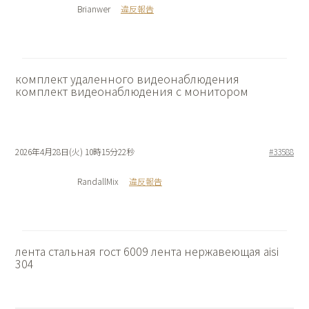
Brianwer
違反報告
комплект удаленного видеонаблюдения
комплект видеонаблюдения с монитором
2026年4月28日(火) 10時15分22秒
#33588
RandallMix
違反報告
лента стальная гост 6009
лента нержавеющая aisi
304