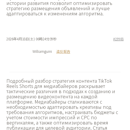
истории развития позволит оптимизировать
стратегию размещения объявлений и лучше
адаптироваться к изменениям алгоритма.
2026年4月18日(土) 06時24分39秒
#19908
Williamguini
違反報告
Подробный разбор
стратегия контента TikTok
Reels Shorts для медиабайеров раскрывает
тактические различия в подходах к созданию и
размещению видеоконтента на каждой
платформе. Медиабайеры сталкиваются с
необходимостью адаптировать креативы под
требования алгоритмов, настраивать бюджеты с
учетом стоимости импрессий и CPC по
вертикалям, а также оптимизировать время
публикации для целевой аудитории. Статья