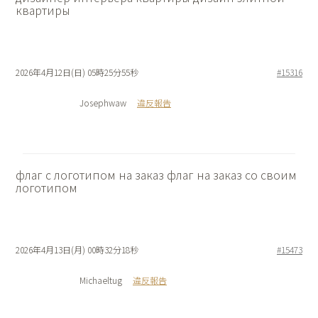
квартиры
2026年4月12日(日) 05時25分55秒
#15316
Josephwaw
違反報告
флаг с логотипом на заказ
флаг на заказ со своим
логотипом
2026年4月13日(月) 00時32分18秒
#15473
Michaeltug
違反報告