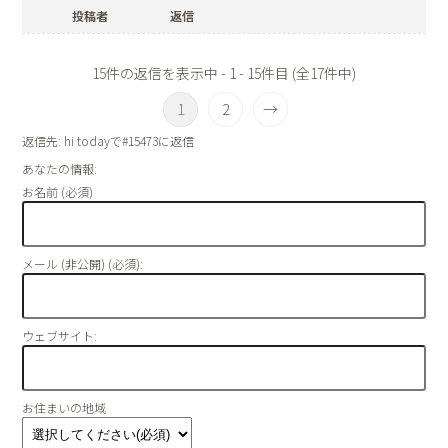
投稿者
返信
15件の返信を表示中 - 1 - 15件目 (全17件中)
1
2
→
返信先: hi todayで#15473に返信
あなたの情報:
お名前 (必須)
メール (非公開) (必須):
ウェブサイト:
お住まいの地域