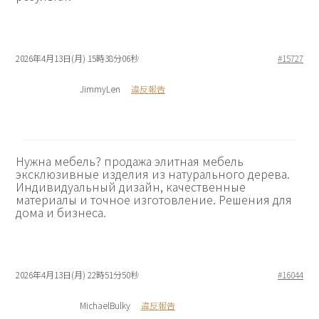
2026年4月13日(月) 15時38分06秒
#15727
JimmyLen
違反報告
Нужна мебель?
продажа элитная мебель
эксклюзивные изделия из натурального дерева.
Индивидуальный дизайн, качественные
материалы и точное изготовление. Решения для
дома и бизнеса.
2026年4月13日(月) 22時51分50秒
#16044
MichaelBulky
違反報告