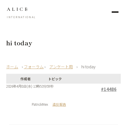
ALICE
INTERNATIONAL
hi today
›
フォーラム
›
アンケート用
›
hi today
作成者
トピック
2026年4月8日(水) 13時53分59秒
#14486
PatrickMex
違反報告