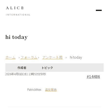
ALICE
INTERNATIONAL
hi today
›
フォーラム
›
アンケート用
›
hi today
作成者
トピック
2026年4月8日(水) 13時53分59秒
#14486
PatrickMex
違反報告