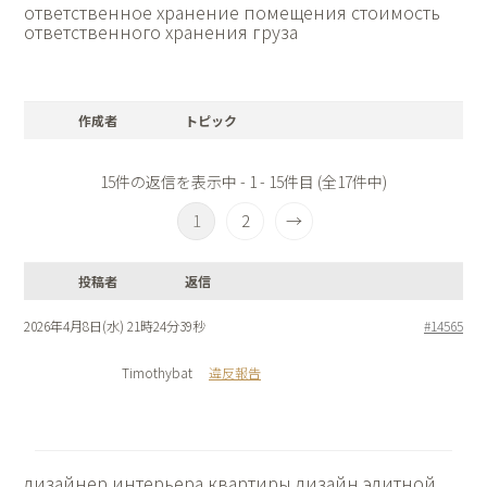
ответственное хранение помещения
стоимость
ответственного хранения груза
作成者
トピック
15件の返信を表示中 - 1 - 15件目 (全17件中)
1
2
→
投稿者
返信
2026年4月8日(水) 21時24分39秒
#14565
Timothybat
違反報告
дизайнер интерьера квартиры
дизайн элитной