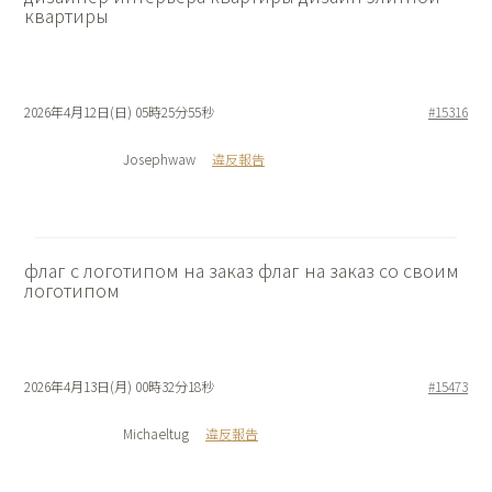
квартиры
2026年4月12日(日) 05時25分55秒
#15316
Josephwaw
違反報告
флаг с логотипом на заказ
флаг на заказ со своим
логотипом
2026年4月13日(月) 00時32分18秒
#15473
Michaeltug
違反報告