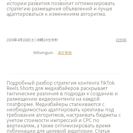
истории развития позволит оптимизировать
стратегию размещения объявлений и лучше
адаптироваться к изменениям алгоритма.
2026年4月18日(土) 06時24分39秒
#19908
Williamguini
違反報告
Подробный разбор
стратегия контента TikTok
Reels Shorts для медиабайеров раскрывает
тактические различия в подходах к созданию и
размещению видеоконтента на каждой
платформе. Медиабайеры сталкиваются с
необходимостью адаптировать креативы под
требования алгоритмов, настраивать бюджеты с
учетом стоимости импрессий и CPC по
вертикалям, а также оптимизировать время
публикации для целевой аудитории. Статья