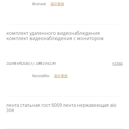
Brianwer
違反報告
комплект удаленного видеонаблюдения
комплект видеонаблюдения с монитором
2026年4月28日(火) 10時15分22秒
#33588
RandallMix
違反報告
лента стальная гост 6009
лента нержавеющая aisi
304