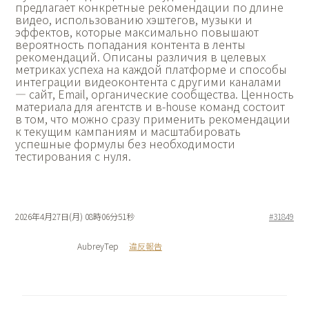
предлагает конкретные рекомендации по длине
видео, использованию хэштегов, музыки и
эффектов, которые максимально повышают
вероятность попадания контента в ленты
рекомендаций. Описаны различия в целевых
метриках успеха на каждой платформе и способы
интеграции видеоконтента с другими каналами
— сайт, Email, органические сообщества. Ценность
материала для агентств и в-house команд состоит
в том, что можно сразу применить рекомендации
к текущим кампаниям и масштабировать
успешные формулы без необходимости
тестирования с нуля.
2026年4月27日(月) 08時06分51秒
#31849
AubreyTep
違反報告