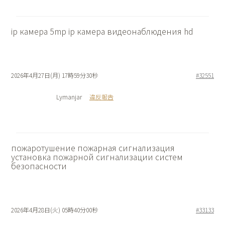
ip камера 5mp
ip камера видеонаблюдения hd
2026年4月27日(月) 17時59分30秒
#32551
Lymanjar
違反報告
пожаротушение пожарная сигнализация
установка пожарной сигнализации систем
безопасности
2026年4月28日(火) 05時40分00秒
#33133