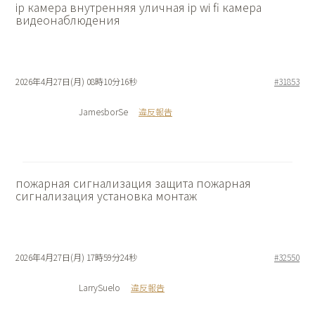
ip камера внутренняя
уличная ip wi fi камера
видеонаблюдения
2026年4月27日(月) 08時10分16秒
#31853
JamesborSe
違反報告
пожарная сигнализация защита
пожарная
сигнализация установка монтаж
2026年4月27日(月) 17時59分24秒
#32550
LarrySuelo
違反報告