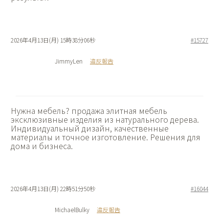
2026年4月13日(月) 15時38分06秒
#15727
JimmyLen
違反報告
Нужна мебель?
продажа элитная мебель
эксклюзивные изделия из натурального дерева.
Индивидуальный дизайн, качественные
материалы и точное изготовление. Решения для
дома и бизнеса.
2026年4月13日(月) 22時51分50秒
#16044
MichaelBulky
違反報告