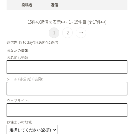
投稿者
返信
15件の返信を表示中 - 1 - 15件目 (全17件中)
1
2
→
返信先: hi todayで#16044に返信
あなたの情報:
お名前 (必須)
メール (非公開) (必須):
ウェブサイト:
お住まいの地域