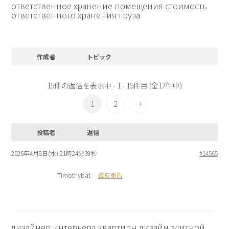
ответственное хранение помещения
стоимость
ответственного хранения груза
作成者
トピック
15件の返信を表示中 - 1 - 15件目 (全17件中)
1
2
→
投稿者
返信
2026年4月8日(水) 21時24分39秒
#14565
Timothybat
違反報告
дизайнер интерьера квартиры
дизайн элитной