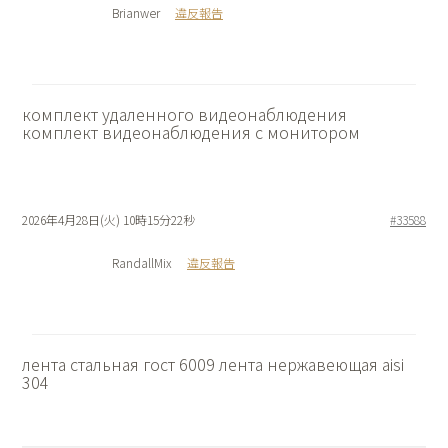
Brianwer
違反報告
комплект удаленного видеонаблюдения
комплект видеонаблюдения с монитором
2026年4月28日(火) 10時15分22秒
#33588
RandallMix
違反報告
лента стальная гост 6009
лента нержавеющая aisi
304