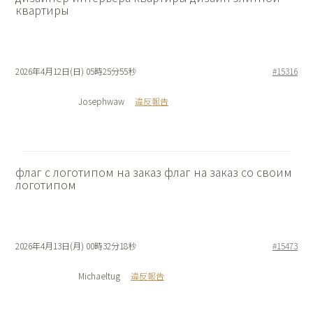
квартиры
2026年4月12日(日) 05時25分55秒
#15316
Josephwaw
違反報告
флаг с логотипом на заказ
флаг на заказ со своим
логотипом
2026年4月13日(月) 00時32分18秒
#15473
Michaeltug
違反報告