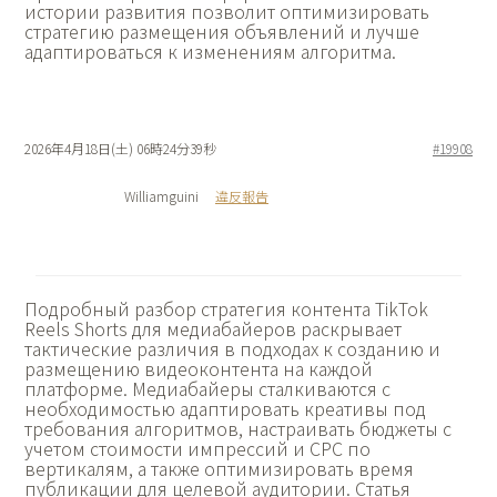
истории развития позволит оптимизировать
стратегию размещения объявлений и лучше
адаптироваться к изменениям алгоритма.
2026年4月18日(土) 06時24分39秒
#19908
Williamguini
違反報告
Подробный разбор
стратегия контента TikTok
Reels Shorts для медиабайеров раскрывает
тактические различия в подходах к созданию и
размещению видеоконтента на каждой
платформе. Медиабайеры сталкиваются с
необходимостью адаптировать креативы под
требования алгоритмов, настраивать бюджеты с
учетом стоимости импрессий и CPC по
вертикалям, а также оптимизировать время
публикации для целевой аудитории. Статья