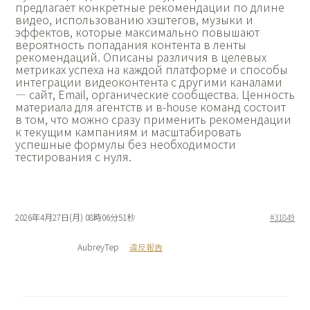
предлагает конкретные рекомендации по длине
видео, использованию хэштегов, музыки и
эффектов, которые максимально повышают
вероятность попадания контента в ленты
рекомендаций. Описаны различия в целевых
метриках успеха на каждой платформе и способы
интеграции видеоконтента с другими каналами
— сайт, Email, органические сообщества. Ценность
материала для агентств и в-house команд состоит
в том, что можно сразу применить рекомендации
к текущим кампаниям и масштабировать
успешные формулы без необходимости
тестирования с нуля.
2026年4月27日(月) 08時06分51秒
#31849
AubreyTep
違反報告