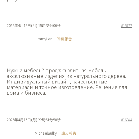
2026年4月13日(月) 15時38分06秒
#15727
JimmyLen
違反報告
Нужна мебель?
продажа элитная мебель
эксклюзивные изделия из натурального дерева.
Индивидуальный дизайн, качественные
материалы и точное изготовление. Решения для
дома и бизнеса.
2026年4月13日(月) 22時51分50秒
#16044
MichaelBulky
違反報告