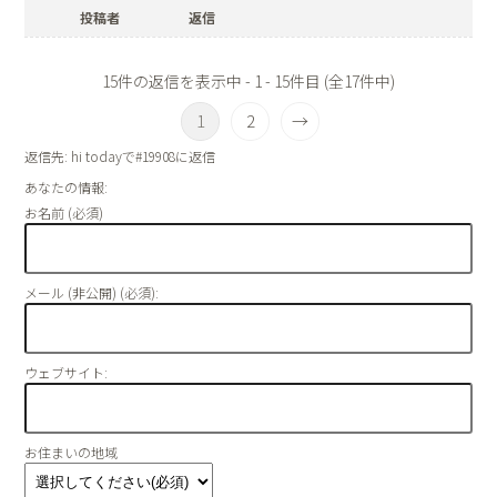
投稿者
返信
15件の返信を表示中 - 1 - 15件目 (全17件中)
1
2
→
返信先: hi todayで#19908に返信
あなたの情報:
お名前 (必須)
メール (非公開) (必須):
ウェブサイト:
お住まいの地域