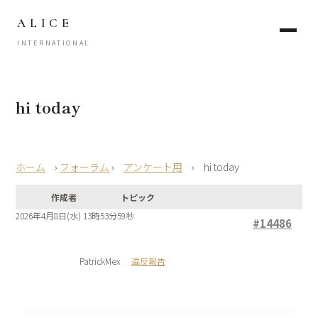
ALICE
INTERNATIONAL
hi today
›
フォーラム
›
アンケート用
›
hi today
作成者
トピック
2026年4月8日(水) 13時53分59秒
#14486
PatrickMex
違反報告