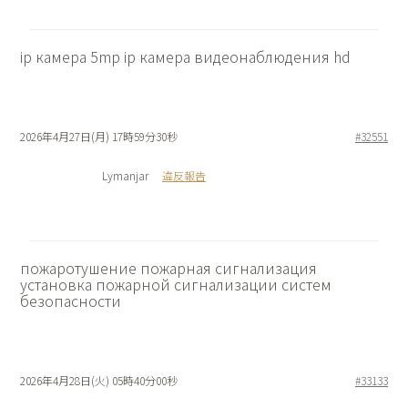
ip камера 5mp
ip камера видеонаблюдения hd
2026年4月27日(月) 17時59分30秒
#32551
Lymanjar
違反報告
пожаротушение пожарная сигнализация
установка пожарной сигнализации систем
безопасности
2026年4月28日(火) 05時40分00秒
#33133