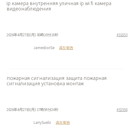
ip камера внутренняя
уличная ip wi fi камера
видеонаблюдения
2026年4月27日(月) 08時10分16秒
#31853
JamesborSe
違反報告
пожарная сигнализация защита
пожарная
сигнализация установка монтаж
2026年4月27日(月) 17時59分24秒
#32550
LarrySuelo
違反報告